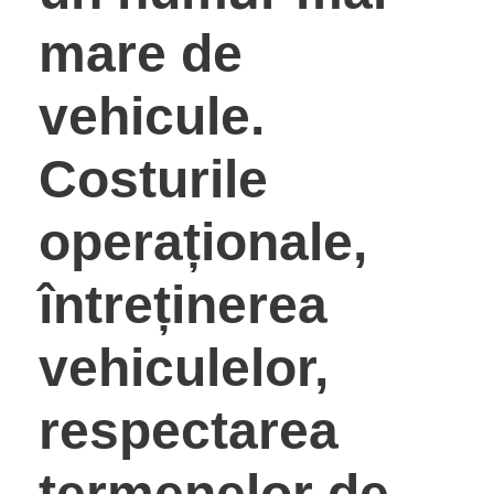
mare de
vehicule.
Costurile
operaționale,
întreținerea
vehiculelor,
respectarea
termenelor de