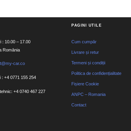
PAGINI UTILE
i : 10.00 – 17.00
Cum cumpăr
a România
Livrare și retur
Termeni și condiții
ct@my-car.co
Politica de confidențialitate
 : +4 0771 155 254
Fișiere Cookie
tehnic: +4 0740 467 227
ANPC – Romania
Contact