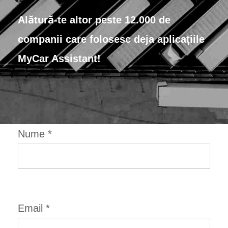
A
lătură
-te altor
peste
12.000 de
companii care folosesc
deja
aplicațiile
MyCar Assistant!
Nume
*
Email
*