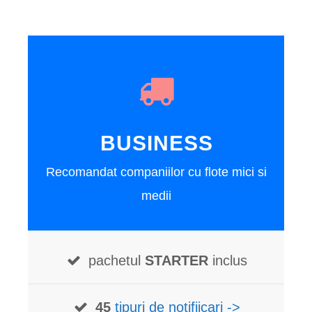
BUSINESS
Recomandat companiilor cu flote mici si
medii
pachetul
STARTER
inclus
45
tipuri de notifiicari ->