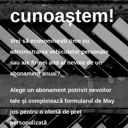
cunoaștem!
Vrei
să
economisești
time
cu
administrarea vehiculelor personale
sau
ale firmei
and
ai
nevoie de un
abonament anual?
Alege un abonament potrivit nevoilor
tale și completează
formularul de
May
jos pentru o ofertă de preț
personalizată