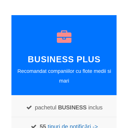
BUSINESS PLUS
Recomandat companiilor cu flote medii si
mari
pachetul
BUSINESS
inclus
55
tipuri de notificări ->